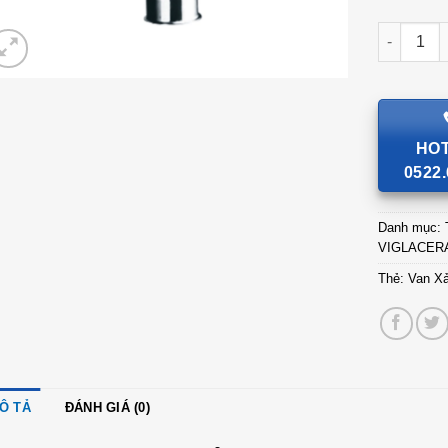
Van Xả Ti
HOT
0522.
Danh mục:
VIGLACER
Thẻ:
Van Xả
Ô TẢ
ĐÁNH GIÁ (0)