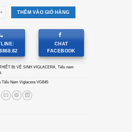
ểu Nam Viglacera VG845 số lượng
THÊM VÀO GIỎ HÀNG
LINE:
CHAT
6868.82
FACEBOOK
THIẾT BỊ VỆ SINH VIGLACERA
,
Tiểu nam
A
 Tiểu Nam Viglacera VG845