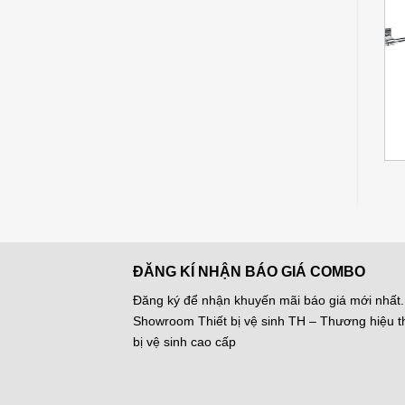
Add to
Add to
Wishlist
Wishlist
+
+
Chậu Rửa Lavabo
Bộ Chậu Rửa Lavabo Và
á
Giá
Giá
Giá
Giá
1.070.000
₫
1.185.000
₫
Viglacera V37 Chân Treo
Chân Ngắn Treo Tường
1.850.000
₫
1.650.000
₫
ện
gốc
hiện
gốc
hiện
Viglacera V50
là:
tại
là:
tại
1.850.000 ₫.
là:
1.650.000 ₫.
là:
200.000 ₫.
1.070.000 ₫.
1.185.000 ₫
ĐĂNG KÍ NHẬN BÁO GIÁ COMBO
Đăng ký để nhận khuyến mãi báo giá mới nhất.
Showroom Thiết bị vệ sinh TH – Thương hiệu th
bị vệ sinh cao cấp