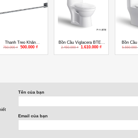
Add to
Add to
Wishlist
Wishlist
+
+
+
Thanh Treo Khăn
Bồn Cầu Viglacera BTE 1
Bồn Cầu 
Giá
Giá
Giá
Giá
500.000
₫
1.610.000
₫
Viglacera VG9531
Khối Xả Nhấn Trẻ Em
750.000
₫
2.450.000
₫
5.550.000
gốc
hiện
gốc
hiện
là:
tại
là:
tại
750.000 ₫.
là:
2.450.000 ₫.
là:
.
500.000 ₫.
1.610.000 ₫.
Tên của bạn
iết
Email của bạn