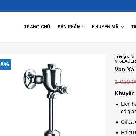
TRANG CHỦ
SẢN PHẨM
KHUYẾN MÃI
T
Trang chủ
VIGLACE
28%
Van Xả
1.080.
Add to
Wishlist
Khuyến 
Liên h
có giá 
Giftcar
Phiếu 