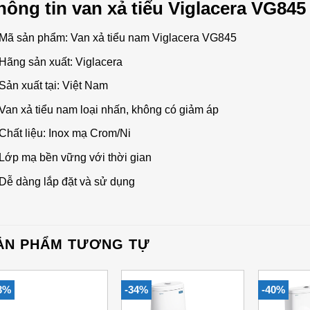
hông tin van xả tiểu Viglacera VG845
Mã sản phẩm: Van xả tiểu nam Viglacera VG845
Hãng sản xuất: Viglacera
Sản xuất tại: Việt Nam
Van xả tiểu nam loại nhấn, không có giảm áp
Chất liệu: Inox mạ Crom/Ni
Lớp mạ bền vững với thời gian
Dễ dàng lắp đặt và sử dụng
ẢN PHẨM TƯƠNG TỰ
3%
-34%
-40%