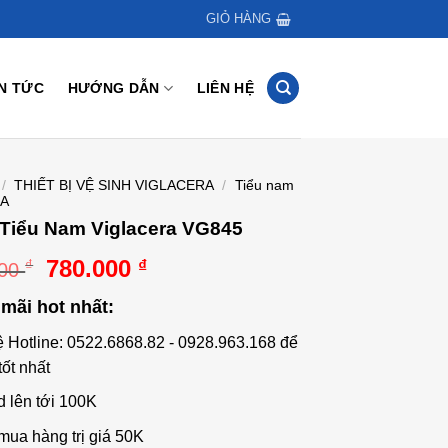
GIỎ HÀNG
IN TỨC
HƯỚNG DẪN
LIÊN HỆ
/
THIẾT BỊ VỆ SINH VIGLACERA
/
Tiểu nam
RA
 Tiểu Nam Viglacera VG845
Giá
Giá
780.000
₫
₫
000
gốc
hiện
mãi hot nhất:
là:
tại
1.080.000 ₫.
là:
ệ Hotline: 0522.6868.82 - 0928.963.168 để
780.000 ₫.
tốt nhất
d lên tới 100K
mua hàng trị giá 50K