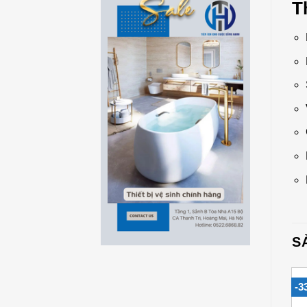
T
S
-42%
-28%
-3