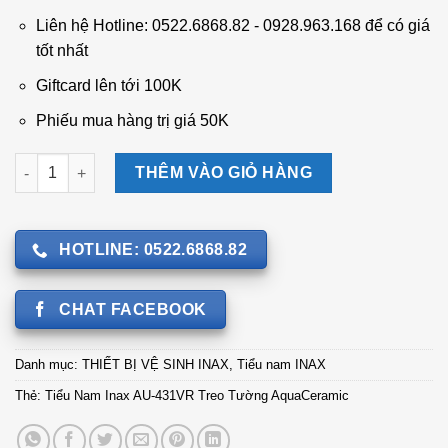
3.430.000 ₫.
là:
Liên hệ Hotline: 0522.6868.82 - 0928.963.168 để có giá
2.955.000 ₫.
tốt nhất
Giftcard lên tới 100K
Phiếu mua hàng trị giá 50K
Tiểu Nam Inax AU-431VR Treo Tường AquaCeramic số lượng
THÊM VÀO GIỎ HÀNG
HOTLINE: 0522.6868.82
CHAT FACEBOOK
Danh mục:
THIẾT BỊ VỆ SINH INAX
,
Tiểu nam INAX
Thẻ:
Tiểu Nam Inax AU-431VR Treo Tường AquaCeramic