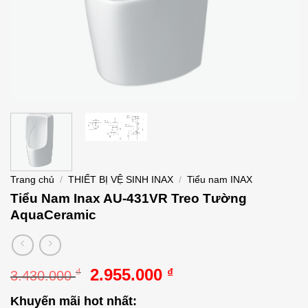
Trang chủ
/
THIẾT BỊ VỆ SINH INAX
/
Tiểu nam INAX
Tiểu Nam Inax AU-431VR Treo Tường
AquaCeramic
Giá
Giá
2.955.000
₫
₫
3.430.000
gốc
hiện
Khuyến mãi hot nhất:
là:
tại