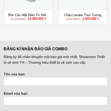
Bồn Cầu Nắp Điện Tử INAX
Chậu Lavabo Treo Tường
Giá
Giá
Giá
Giá
12.465.000
₫
1.925.000
₫
AC-919R/CW-H18VN
Inax AL-312V/L-298VC Aqua
21.740.000
₫
3.220.000
₫
gốc
hiện
gốc
hiện
Ceramic
là:
tại
là:
tại
21.740.000 ₫.
là:
3.220.000 ₫.
là:
000 ₫.
12.465.000 ₫.
1.925.00
ĐĂNG KÍ NHẬN BÁO GIÁ COMBO
Đăng ký để nhận khuyến mãi báo giá mới nhất. Showroom Thiết
bị vệ sinh TH – Thương hiệu thiết bị vệ sinh cao cấp
Tên của bạn
Email của bạn