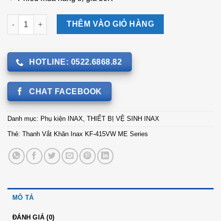
Thanh Vắt Khăn Inax KF-415VW ME Series số lượng
THÊM VÀO GIỎ HÀNG
HOTLINE: 0522.6868.82
CHAT FACEBOOK
Danh mục:
Phụ kiện INAX
,
THIẾT BỊ VỆ SINH INAX
Thẻ:
Thanh Vắt Khăn Inax KF-415VW ME Series
MÔ TẢ
ĐÁNH GIÁ (0)