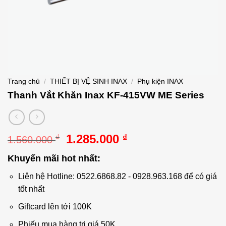
Trang chủ
/
THIẾT BỊ VỆ SINH INAX
/
Phụ kiện INAX
Thanh Vắt Khăn Inax KF-415VW ME Series
Giá
Giá
1.285.000
₫
₫
1.560.000
gốc
hiện
Khuyến mãi hot nhất:
là:
tại
1.560.000 ₫.
là:
Liên hệ Hotline: 0522.6868.82 - 0928.963.168 để có giá
1.285.000 ₫.
tốt nhất
Giftcard lên tới 100K
Phiếu mua hàng trị giá 50K