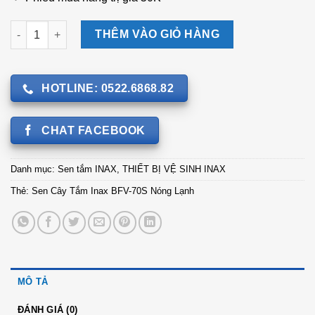
Sen Cây Tắm Inax BFV-70S Nóng Lạnh số lượng
THÊM VÀO GIỎ HÀNG
HOTLINE: 0522.6868.82
CHAT FACEBOOK
Danh mục:
Sen tắm INAX
,
THIẾT BỊ VỆ SINH INAX
Thẻ:
Sen Cây Tắm Inax BFV-70S Nóng Lạnh
MÔ TẢ
ĐÁNH GIÁ (0)