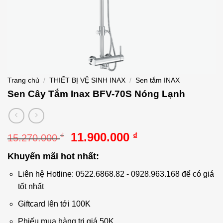
Trang chủ
/
THIẾT BỊ VỆ SINH INAX
/
Sen tắm INAX
Sen Cây Tắm Inax BFV-70S Nóng Lạnh
Giá
Giá
11.900.000
₫
₫
15.270.000
gốc
hiện
Khuyến mãi hot nhất:
là:
tại
15.270.000 ₫.
là:
Liên hệ Hotline: 0522.6868.82 - 0928.963.168 để có giá
11.900.000 ₫.
tốt nhất
Giftcard lên tới 100K
Phiếu mua hàng trị giá 50K