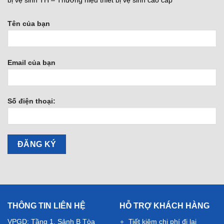
bị vệ sinh TH – Thương hiệu thiết bị vệ sinh cao cấp
Tên của bạn
Email của bạn
Số điện thoại:
THÔNG TIN LIÊN HỆ
HỖ TRỢ KHÁCH HÀNG
VPGD: Tầng 1, Sảnh B Tòa
Tiết kiệm chi phí đi lại