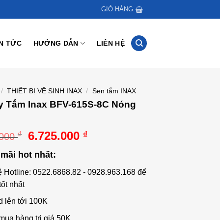
GIỎ HÀNG
IN TỨC
HƯỚNG DẪN
LIÊN HỆ
/
THIẾT BỊ VỆ SINH INAX
/
Sen tắm INAX
y Tắm Inax BFV-615S-8C Nóng
Giá
Giá
6.725.000
₫
₫
.000
gốc
hiện
mãi hot nhất:
là:
tại
11.020.000 ₫.
là:
ệ Hotline: 0522.6868.82 - 0928.963.168 để
6.725.000 ₫.
tốt nhất
d lên tới 100K
mua hàng trị giá 50K