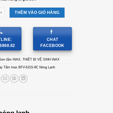
ắm Inax BFV-615S-8C Nóng Lạnh số lượng
THÊM VÀO GIỎ HÀNG
LINE:
CHAT
6868.82
FACEBOOK
Sen tắm INAX
,
THIẾT BỊ VỆ SINH INAX
ây Tắm Inax BFV-615S-8C Nóng Lạnh