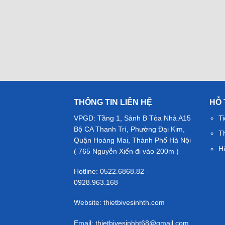
THÔNG TIN LIÊN HỆ
HỖ
VPGD: Tầng 1, Sảnh B Tòa Nhà A15
Ti
Bộ CA Thanh Trì, Phường Đại Kim,
T
Quận Hoàng Mai, Thành Phố Hà Nội
H
( 765 Nguyễn Xiển đi vào 200m )
Hotline: 0522.6868.82 -
0928.963.168
Website: thietbivesinhth.com
Email:
thietbivesinhht68@gmail.com