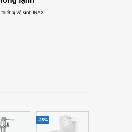
nóng lạnh
hiết bị vệ sinh INAX
-28%