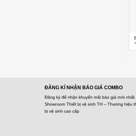
Add to
Add to
Wishlist
Wishlist
+
+
Bồn Cầu 1 Khối INAX AC-
Bồn Cầu Nắp Điện Tử
á
Giá
Giá
Giá
Giá
4.880.000
₫
11.845.000
₫
989VN
INAX AC-902/CW-H18VN
6.940.000
₫
20.810.000
₫
4
ện
gốc
hiện
gốc
hiện
là:
tại
là:
tại
6.940.000 ₫.
là:
20.810.000 ₫.
là:
925.000 ₫.
4.880.000 ₫.
11.845.00
ĐĂNG KÍ NHẬN BÁO GIÁ COMBO
Đăng ký để nhận khuyến mãi báo giá mới nhất.
Showroom Thiết bị vệ sinh TH – Thương hiệu th
bị vệ sinh cao cấp