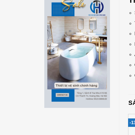
T
S
-30%
-43%
-1