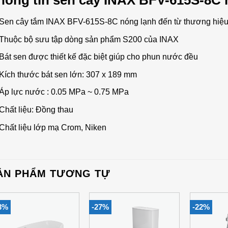
hông tin sen cây INAX BFV-615S-8C 
Sen cây tắm INAX BFV-615S-8C nóng lạnh đến từ thương hiệu t
Thuộc bộ sưu tập dòng sản phẩm S200 của INAX
Bát sen được thiết kế đặc biệt giúp cho phun nước đều
Kích thước bát sen lớn: 307 x 189 mm
Áp lực nước : 0.05 MPa ~ 0.75 MPa
Chất liệu: Đồng thau
Chất liệu lớp mạ Crom, Niken
ẢN PHẨM TƯƠNG TỰ
3%
-27%
-22%