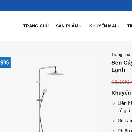
TRANG CHỦ
SẢN PHẨM
KHUYẾN MÃI
T
Trang chủ
39%
Sen Câ
Lạnh
11.020
Add to
Wishlist
Khuyến 
Liên h
có giá 
Giftcar
Phiếu 