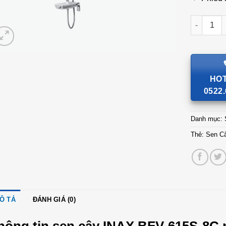
Sen Cây T
HOT
0522.
Danh mục:
Thẻ:
Sen C
Ô TẢ
ĐÁNH GIÁ (0)