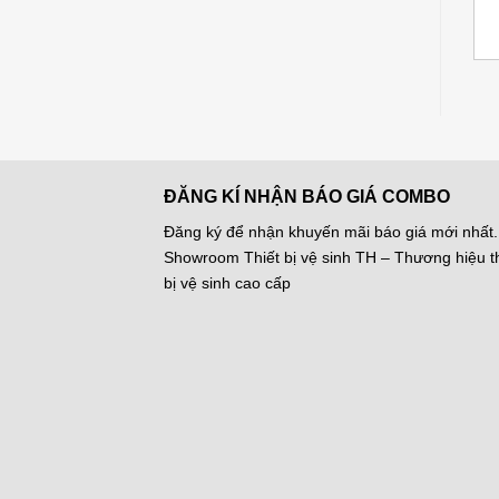
Bồn Tắm CAESAR
Bồn Cầu CAESAR
iá
Giá
Giá
Giá
Giá
18.850.000
₫
2.725.000
₫
KT1170 Đặt Sàn 1.7M
CD1320 Nắp Êm
C
27.027.000
₫
3.190.000
₫
iện
gốc
hiện
gốc
hiện
i
là:
tại
là:
tại
:
27.027.000 ₫.
là:
3.190.000 ₫.
là:
.815.000 ₫.
18.850.000 ₫.
2.725.000 ₫
ĐĂNG KÍ NHẬN BÁO GIÁ COMBO
Đăng ký để nhận khuyến mãi báo giá mới nhất.
Showroom Thiết bị vệ sinh TH – Thương hiệu th
bị vệ sinh cao cấp