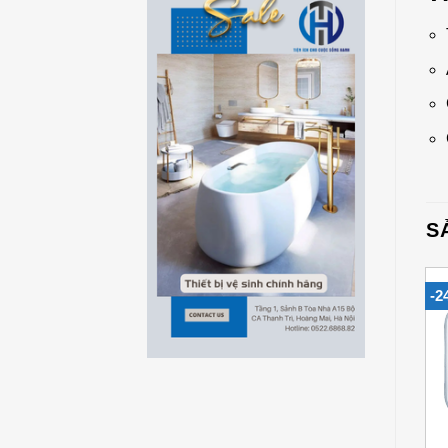
S
-30%
-15%
-2
Add to
Add to
Wishlist
Wishlist
+
+