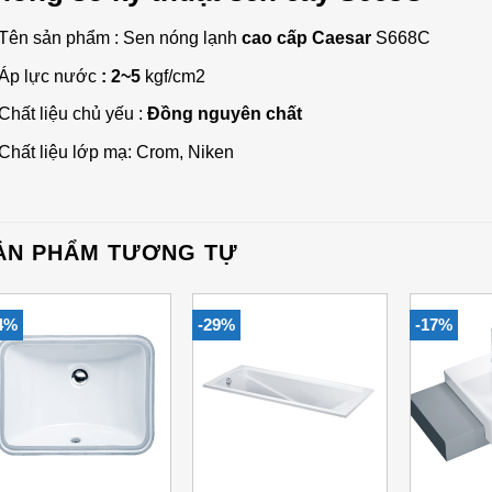
Tên sản phẩm : Sen nóng lạnh
cao cấp Caesar
S668C
Áp lực nước
: 2~5
kgf/cm2
Chất liệu chủ yếu :
Đồng nguyên chất
Chất liệu lớp mạ: Crom, Niken
ẢN PHẨM TƯƠNG TỰ
4%
-29%
-17%
Add to
Add to
Wishlist
Wishlist
+
+
+