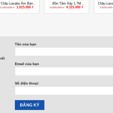
Chậu Lavabo Âm Bàn
Bồn Tắm Xây 1.7M
Chậu Lav
Giá
Giá
Giá
Giá
1.015.000
₫
4.315.000
₫
AESAR L5125 Chữ Nhật
CAESAR AT0670
Caes
1.331.000
₫
6.050.000
₫
1.825.200
gốc
hiện
gốc
hiện
là:
tại
là:
tại
1.331.000 ₫.
là:
6.050.000 ₫.
là:
.
1.015.000 ₫.
4.315.000 ₫.
Tên của bạn
iết
Email của bạn
Số điện thoại: