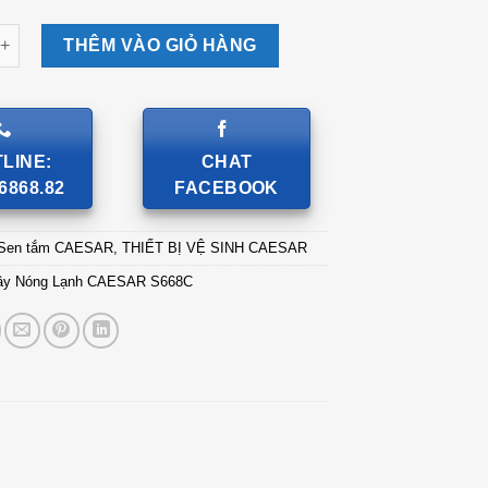
Nóng Lạnh CAESAR S668C số lượng
THÊM VÀO GIỎ HÀNG
LINE:
CHAT
6868.82
FACEBOOK
Sen tắm CAESAR
,
THIẾT BỊ VỆ SINH CAESAR
ây Nóng Lạnh CAESAR S668C