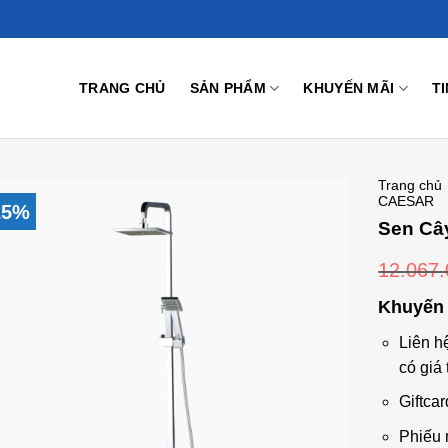
TRANG CHỦ
SẢN PHẨM
KHUYẾN MÃI
T
Trang chủ
CAESAR
25%
Sen Câ
12.067
Add to
Wishlist
Khuyến 
Liên h
có giá 
Giftcar
Phiếu 