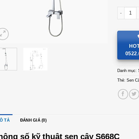
Sen Cây 
HOT
0522.
Danh mục:
Thẻ:
Sen C
Ô TẢ
ĐÁNH GIÁ (0)
hông số kỹ thuật sen cây S668C