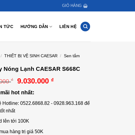
GIỎ HÀNG
IN TỨC
HƯỚNG DẪN
LIÊN HỆ
/
THIẾT BỊ VỆ SINH CAESAR
/
Sen tắm
y Nóng Lạnh CAESAR S668C
Giá
Giá
9.030.000
₫
₫
.000
gốc
hiện
mãi hot nhất:
là:
tại
12.067.000 ₫.
là:
ệ Hotline: 0522.6868.82 - 0928.963.168 để
9.030.000 ₫.
tốt nhất
d lên tới 100K
mua hàng trị giá 50K