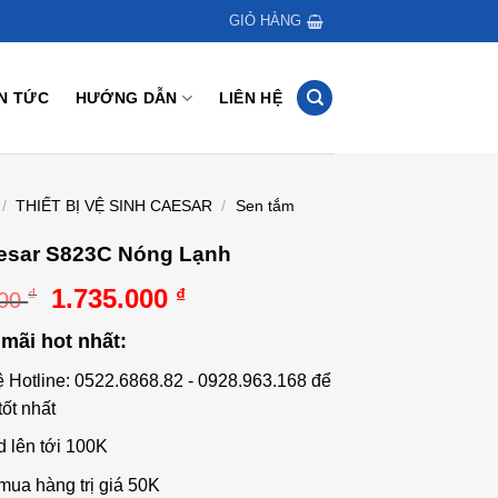
GIỎ HÀNG
IN TỨC
HƯỚNG DẪN
LIÊN HỆ
/
THIẾT BỊ VỆ SINH CAESAR
/
Sen tắm
esar S823C Nóng Lạnh
Giá
Giá
1.735.000
₫
₫
000
gốc
hiện
mãi hot nhất:
là:
tại
2.849.000 ₫.
là:
ệ Hotline: 0522.6868.82 - 0928.963.168 để
1.735.000 ₫.
tốt nhất
d lên tới 100K
mua hàng trị giá 50K