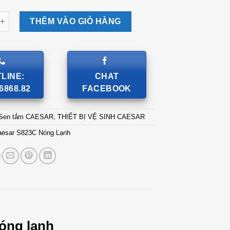
r S823C Nóng Lạnh số lượng
THÊM VÀO GIỎ HÀNG
LINE:
CHAT
6868.82
FACEBOOK
Sen tắm CAESAR
,
THIẾT BỊ VỆ SINH CAESAR
aesar S823C Nóng Lạnh
óng lạnh