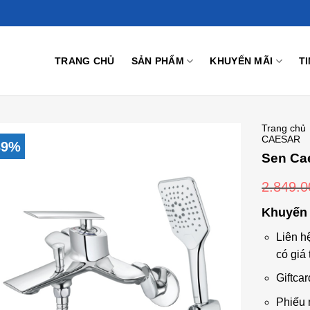
TRANG CHỦ
SẢN PHẨM
KHUYẾN MÃI
T
Trang chủ
CAESAR
39%
Sen Ca
2.849.
Add to
Wishlist
Khuyến 
Liên h
có giá 
Giftcar
Phiếu 