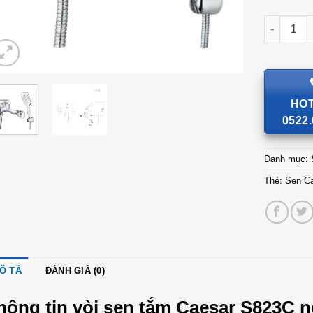
Sen Caesa
HOT
0522.
Danh mục:
Thẻ:
Sen C
Ô TẢ
ĐÁNH GIÁ (0)
hông tin vòi sen tắm Caesar S823C
n