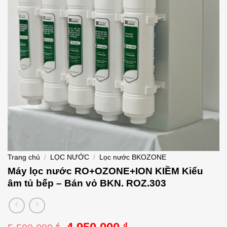
Trang chủ
/
LỌC NƯỚC
/
Lọc nước BKOZONE
Máy lọc nước RO+OZONE+ION KIỀM Kiểu
âm tủ bếp – Bán vỏ BKN. ROZ.303
Giá
Giá
₫
₫