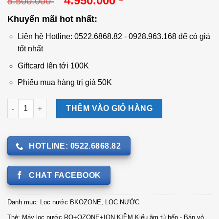
4.950.000
5.500.000
gốc
hiện
Khuyến mãi hot nhất:
là:
tại
5.500.000 ₫.
là:
Liên hệ Hotline: 0522.6868.82 - 0928.963.168 để có giá
4.950.000 ₫.
tốt nhất
Giftcard lên tới 100K
Phiếu mua hàng trị giá 50K
Máy lọc nước RO+OZONE+ION KIỀM Kiểu âm tủ bếp - Bán vỏ B
THÊM VÀO GIỎ HÀNG
HOTLINE: 0522.6868.82
CHAT FACEBOOK
Danh mục:
Lọc nước BKOZONE
,
LỌC NƯỚC
Thẻ:
Máy lọc nước RO+OZONE+ION KIỀM Kiểu âm tủ bếp - Bán vỏ