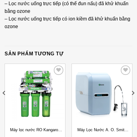
– Lọc nước uống trực tiếp (có thể đun nấu) đã khử khuẩn
bằng ozone
– Lọc nước uống trực tiếp có ion kiềm đã khử khuẩn bằng
ozone
SẢN PHẨM TƯƠNG TỰ
Add to
Add to
Wishlist
Wishlist
Máy lọc nước RO Kangaroo
Máy Lọc Nước A. O. Smith
KG110A
A2 Đặt gầm