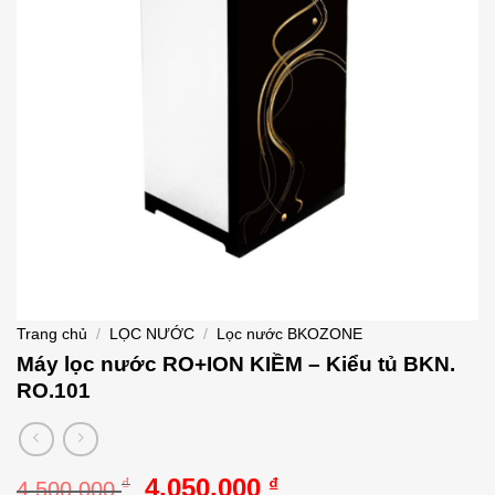
Trang chủ
/
LỌC NƯỚC
/
Lọc nước BKOZONE
Máy lọc nước RO+ION KIỀM – Kiểu tủ BKN.
RO.101
Giá
Giá
4.050.000
₫
₫
4.500.000