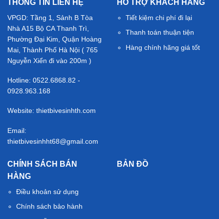
THÔNG TIN LIÊN HỆ
HỖ TRỢ KHÁCH HÀNG
VPGD: Tầng 1, Sảnh B Tòa
Tiết kiệm chi phí đi lại
Nhà A15 Bộ CA Thanh Trì,
Thanh toán thuận tiện
Phường Đại Kim, Quận Hoàng
Hàng chính hãng giá tốt
Mai, Thành Phố Hà Nội ( 765
Nguyễn Xiển đi vào 200m )
Hotline: 0522.6868.82 -
0928.963.168
Website: thietbivesinhth.com
Email:
thietbivesinhht68@gmail.com
CHÍNH SÁCH BÁN
BẢN ĐỒ
HÀNG
Điều khoản sử dụng
Chính sách bảo hành