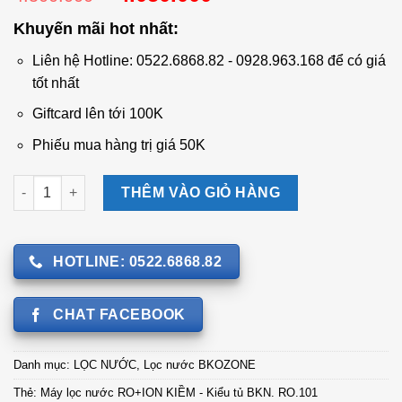
gốc
hiện
Khuyến mãi hot nhất:
là:
tại
4.500.000 ₫.
là:
Liên hệ Hotline: 0522.6868.82 - 0928.963.168 để có giá
4.050.000 ₫.
tốt nhất
Giftcard lên tới 100K
Phiếu mua hàng trị giá 50K
Máy lọc nước RO+ION KIỀM - Kiểu tủ BKN. RO.101 số lượng
THÊM VÀO GIỎ HÀNG
HOTLINE: 0522.6868.82
CHAT FACEBOOK
Danh mục:
LỌC NƯỚC
,
Lọc nước BKOZONE
Thẻ:
Máy lọc nước RO+ION KIỀM - Kiểu tủ BKN. RO.101