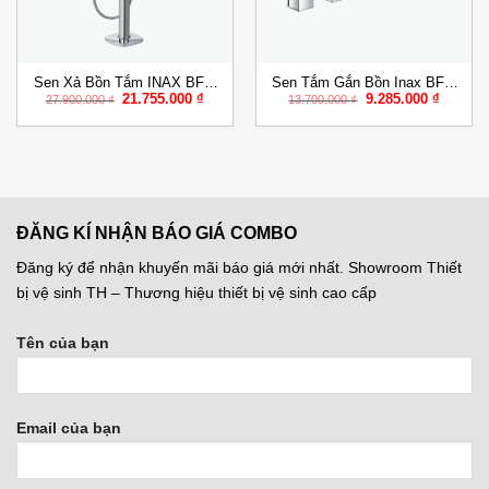
Sen Xả Bồn Tắm INAX BFV-
Sen Tắm Gắn Bồn Inax BFV-
Giá
Giá
Giá
Giá
21.755.000
₫
9.285.000
₫
656S Đặt Sàn
5013S Nóng Lạnh
27.900.000
₫
13.700.000
₫
gốc
hiện
gốc
hiện
là:
tại
là:
tại
27.900.000 ₫.
là:
13.700.000 ₫.
là:
5.000 ₫.
21.755.000 ₫.
9.285.0
ĐĂNG KÍ NHẬN BÁO GIÁ COMBO
Đăng ký để nhận khuyến mãi báo giá mới nhất. Showroom Thiết
bị vệ sinh TH – Thương hiệu thiết bị vệ sinh cao cấp
Tên của bạn
Email của bạn