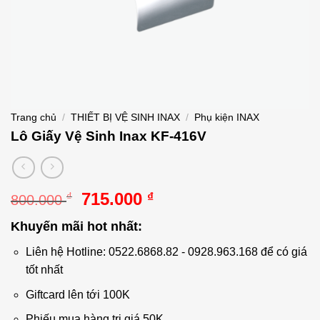
Trang chủ
/
THIẾT BỊ VỆ SINH INAX
/
Phụ kiện INAX
Lô Giấy Vệ Sinh Inax KF-416V
Giá
Giá
715.000
₫
₫
800.000
gốc
hiện
Khuyến mãi hot nhất:
là:
tại
800.000 ₫.
là:
Liên hệ Hotline: 0522.6868.82 - 0928.963.168 để có giá
715.000 ₫.
tốt nhất
Giftcard lên tới 100K
Phiếu mua hàng trị giá 50K