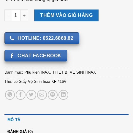
Lô Giấy Vệ Sinh Inax KF-416V số lượng
THÊM VÀO GIỎ HÀNG
HOTLINE: 0522.6868.82
CHAT FACEBOOK
Danh mục:
Phụ kiện INAX
,
THIẾT BỊ VỆ SINH INAX
Thẻ:
Lô Giấy Vệ Sinh Inax KF-416V
MÔ TẢ
ĐÁNH GIÁ (0)