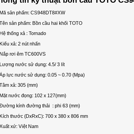
hông tin kỹ thuật bồn cầu TOTO CS
Mã sản phẩm: CS948DT8#XW
Tên sản phẩm: Bồn cầu hai khối TOTO
Hệ thống xả : Tornado
Kiểu xả: 2 nút nhấn
Nắp rơi êm TC600VS
Lượng nước sử dụng: 4.5/ 3 lít
Áp lực nước sử dụng: 0.05 ~ 0.70 (Mpa)
Tâm xả: 305 (mm)
Mặt nước đọng: 102 x 127(mm)
Đường kính đường thải : phi 63 (mm)
Kích thước (DxRxC): 700 x 380 x 806 mm
Xuất xứ: Việt Nam