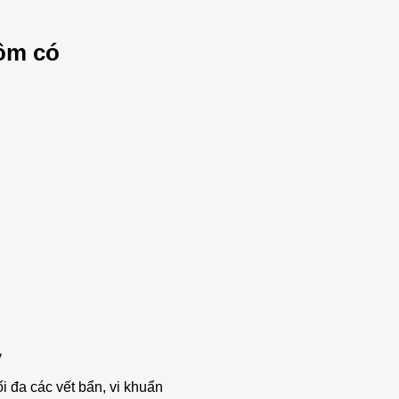
ồm có
y
 đa các vết bẩn, vi khuẩn