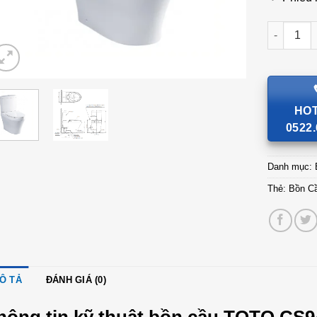
Bồn Cầu 
HOT
0522.
Danh mục:
Thẻ:
Bồn 
Ô TẢ
ĐÁNH GIÁ (0)