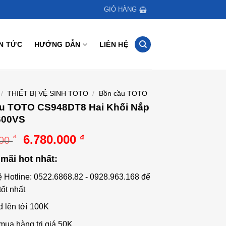
GIỎ HÀNG
IN TỨC
HƯỚNG DẪN
LIÊN HỆ
/
THIẾT BỊ VỆ SINH TOTO
/
Bồn cầu TOTO
ầu TOTO CS948DT8 Hai Khối Nắp
600VS
Giá
Giá
6.780.000
₫
₫
000
gốc
hiện
mãi hot nhất:
là:
tại
8.267.000 ₫.
là:
ệ Hotline: 0522.6868.82 - 0928.963.168 để
6.780.000 ₫.
tốt nhất
d lên tới 100K
mua hàng trị giá 50K