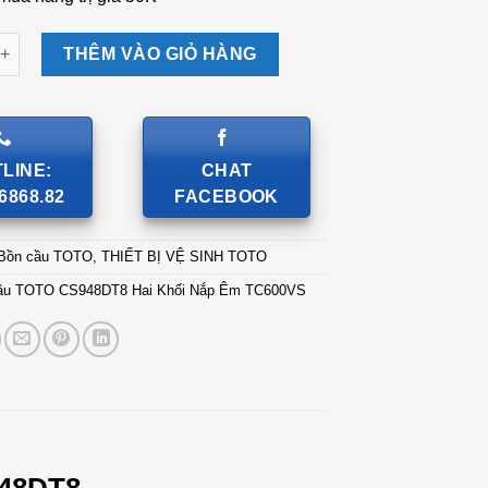
TOTO CS948DT8 Hai Khối Nắp Êm TC600VS số lượng
THÊM VÀO GIỎ HÀNG
LINE:
CHAT
6868.82
FACEBOOK
Bồn cầu TOTO
,
THIẾT BỊ VỆ SINH TOTO
Cầu TOTO CS948DT8 Hai Khối Nắp Êm TC600VS