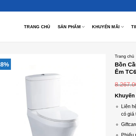
TRANG CHỦ
SẢN PHẨM
KHUYẾN MÃI
T
Trang chủ
18%
Bồn C
Êm TC
8.267.
Add to
Wishlist
Khuyến 
Liên h
có giá 
Giftcar
Phiếu 